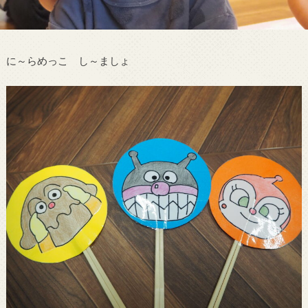
に～らめっこ し～ましょ