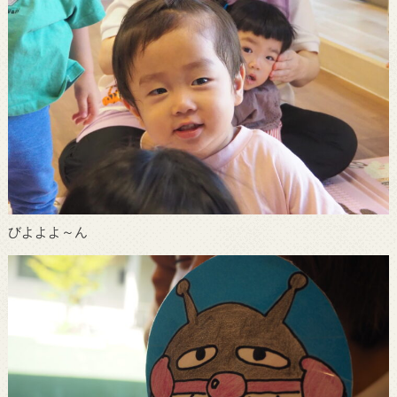
びよよよ～ん