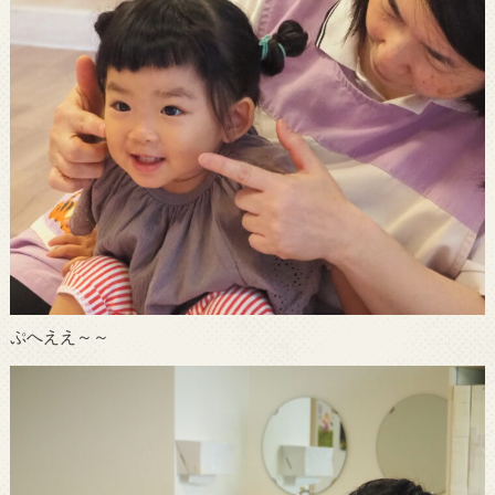
ぷへええ～～