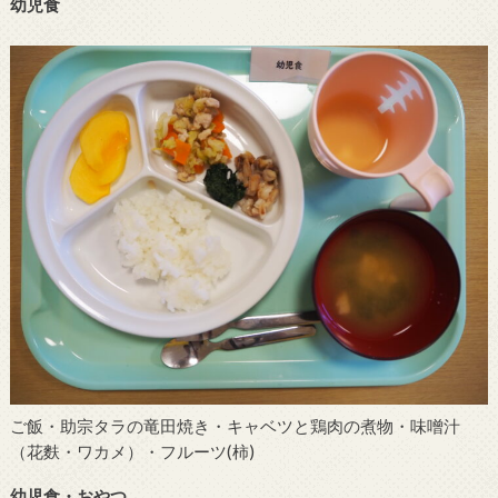
幼児食
ご飯・助宗タラの竜田焼き・キャベツと鶏肉の煮物・味噌汁
（花麩・ワカメ）・フルーツ(柿)
幼児食・おやつ