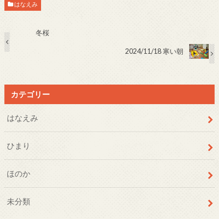
はなえみ
冬桜
2024/11/18 寒い朝
カテゴリー
はなえみ
ひまり
ほのか
未分類