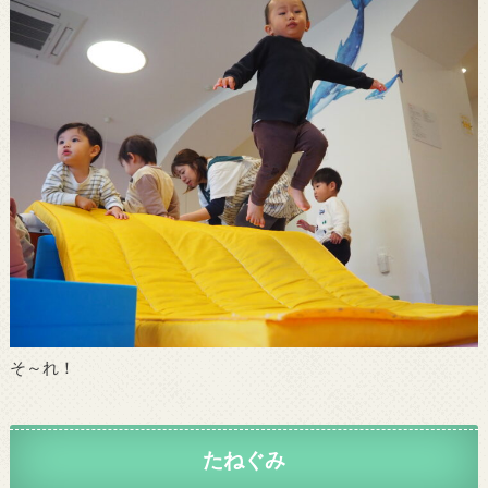
そ～れ！
たねぐみ